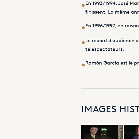
En 1993/1994, José Mar
•
finissent. La même ann
En 1996/1997, en raison
•
Le record d'audience a
•
téléspectateurs.
Ramón García est le pré
•
IMAGES HIS