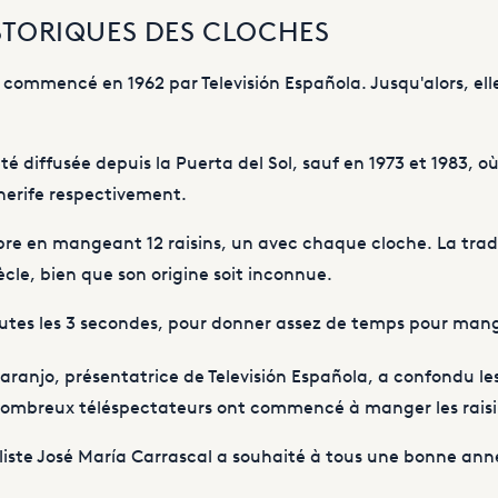
STORIQUES DES CLOCHES
a commencé en 1962 par Televisión Española. Jusqu'alors, ell
é diffusée depuis la Puerta del Sol, sauf en 1973 et 1983, où
nerife respectivement.
bre en mangeant 12 raisins, un avec chaque cloche. La tra
iècle, bien que son origine soit inconnue.
utes les 3 secondes, pour donner assez de temps pour mange
aranjo, présentatrice de Televisión Española, a confondu le
 nombreux téléspectateurs ont commencé à manger les raisi
aliste José María Carrascal a souhaité à tous une bonne anné