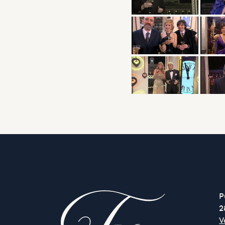
P
2
V