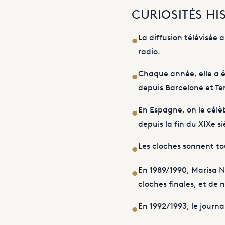
CURIOSITÉS HI
La diffusion télévisée 
•
radio.
Chaque année, elle a ét
•
depuis Barcelone et Te
En Espagne, on le célè
•
depuis la fin du XIXe s
Les cloches sonnent to
•
En 1989/1990, Marisa N
•
cloches finales, et de
En 1992/1993, le journ
•