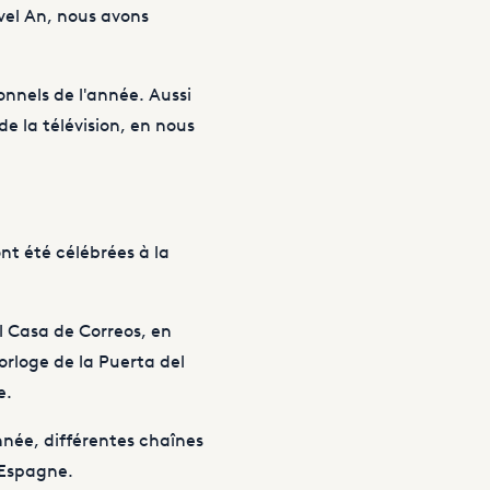
uvel An, nous avons
onnels de l'année. Aussi
e la télévision, en nous
ont été célébrées à la
l Casa de Correos, en
horloge de la Puerta del
e.
nnée, différentes chaînes
'Espagne.