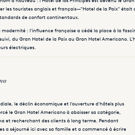
 nom à nouveau : l'Hotel de los Príncipes est devenu le Gran 
 les touristes anglais et français—"Hotel de la Paix" était
standards de confort continentaux.
a modernité : l'influence française a cédé la place à la fas
vi, du Gran Hotel de la Paix au Gran Hotel Americano. L'h
urs électriques.
na
iale, le déclin économique et l'ouverture d'hôtels plus
orcé le Gran Hotel Americano à abaisser sa catégorie,
a et recherchant des clients à long terme. Pendant
es
a séjourné ici avec sa famille et a commencé à écrire