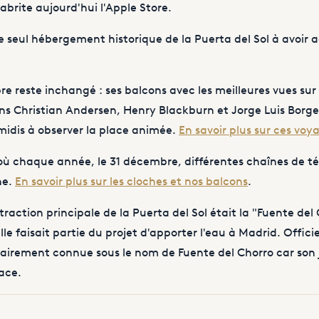
 abrite aujourd'hui l'Apple Store.
le seul hébergement historique de la Puerta del Sol à avoir a
e reste inchangé : ses balcons avec les meilleures vues sur l
ns Christian Andersen
,
Henry Blackburn
et
Jorge Luis Borge
midis à observer la place animée.
En savoir plus sur ces vo
 où chaque année, le 31 décembre, différentes chaînes de tél
ne.
En savoir plus sur les cloches et nos balcons
.
action principale de la Puerta del Sol était la "Fuente del C
le faisait partie du projet d'apporter l'eau à Madrid. Offic
lairement connue sous le nom de Fuente del Chorro car son j
ace.