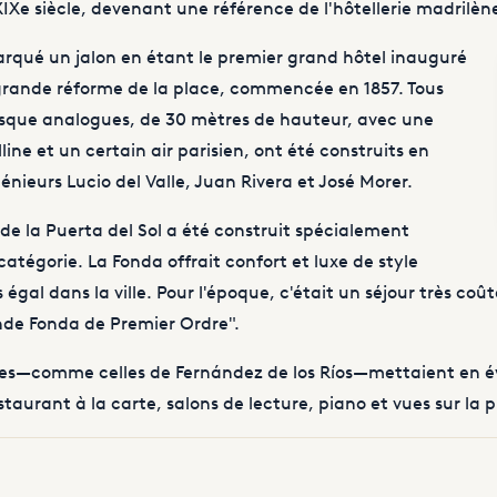
IXe siècle, devenant une référence de l'hôtellerie madrilèn
arqué un jalon en étant le premier grand hôtel inauguré
a grande réforme de la place, commencée en 1857. Tous
resque analogues, de 30 mètres de hauteur, avec une
line et un certain air parisien, ont été construits en
génieurs Lucio del Valle, Juan Rivera et José Morer.
e la Puerta del Sol a été construit spécialement
tégorie. La Fonda offrait confort et luxe de style
égal dans la ville. Pour l'époque, c'était un séjour très coû
de Fonda de Premier Ordre".
es—comme celles de Fernández de los Ríos—mettaient en é
staurant à la carte, salons de lecture, piano et vues sur la p