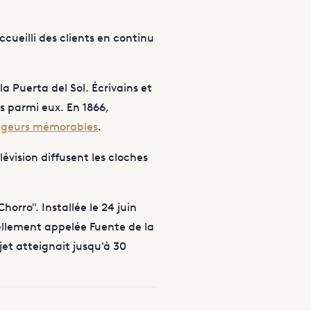
ccueilli des clients en continu
a Puerta del Sol. Écrivains et
s
parmi eux. En 1866,
yageurs mémorables
.
évision diffusent les cloches
horro". Installée le 24 juin
iellement appelée Fuente de la
et atteignait jusqu'à 30