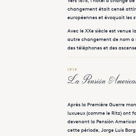
Vers 1875, l'hôtel a changé de
changement était censé attirer
européennes et évoquait les 
Avec le XXe siècle est venue l
autre changement de nom a sui
des téléphones et des ascense
1919
La Pensión America
Après la Première Guerre mond
luxueux (comme le Ritz) ont f
devenant la Pensión American
cette période,
Jorge Luis Borg