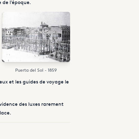
e de l'époque.
Puerta del Sol - 1859
teux et les guides de voyage le
vidence des luxes rarement
lace.